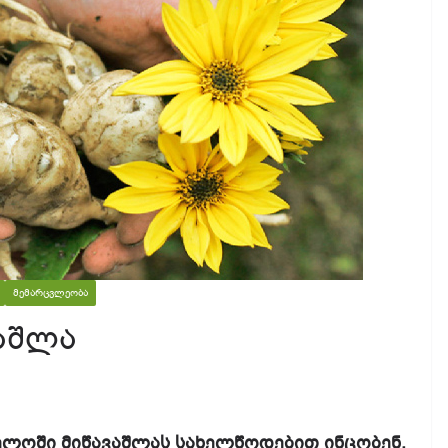
ᲛᲔᲛᲐᲠᲪᲕᲚᲔᲝᲑᲐ
ვაშლა
ელოში მიწავაშლას სახელწოდებით ინცობენ,