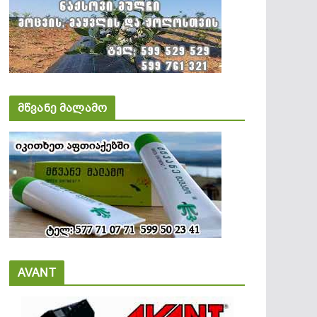
მწვანე მალამო
AVANT