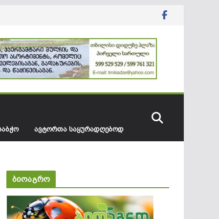
ᲡᲐᲑᲭᲝ
ᲐᲕᲢᲝᲠᲗᲐ ᲡᲐᲧᲣᲠᲐᲓᲦᲔᲑᲝᲓ
ბიოაგრო