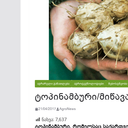
ᲐᲒᲠᲐᲠᲣᲚᲘ ᲒᲐᲜᲐᲗᲚᲔᲑᲐ
ᲐᲒᲠᲝᲢᲔᲥᲜᲝᲚᲝᲒᲘᲔᲑᲘ
ᲛᲔᲑᲝᲡᲢᲜᲔᲝᲑᲐ
ტოპინამბური/მიწა
21/04/2017
AgroNews
ნახვა:
7,637
ტოპინამბური, რომელსაც საქართვ