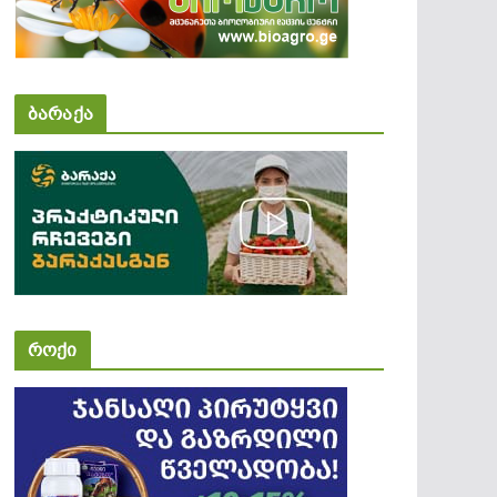
ბარაქა
როქი