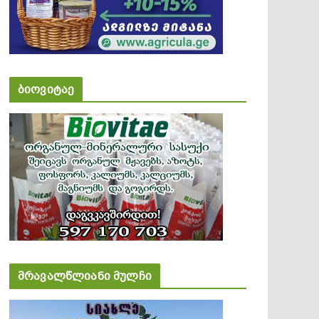
ბიოვიტაე
მრავალწლიანი მულჩი