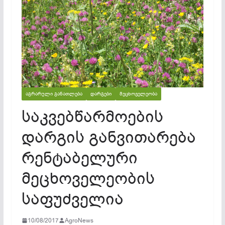
ᲐᲒᲠᲐᲠᲣᲚᲘ ᲒᲐᲜᲐᲗᲚᲔᲑᲐ
ᲓᲐᲠᲒᲔᲑᲘ
ᲛᲔᲪᲮᲝᲕᲔᲚᲔᲝᲑᲐ
საკვებწარმოების
დარგის განვითარება
რენტაბელური
მეცხოველეობის
საფუძველია
10/08/2017
AgroNews