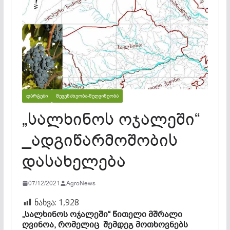
ᲓᲐᲠᲒᲔᲑᲘ
ᲛᲔᲕᲔᲜᲐᲮᲔᲝᲑᲐ-ᲛᲔᲦᲕᲘᲜᲔᲝᲑᲐ
„სალხინოს ოჯალეში“
_ადგიწარმოშობის
დასახელება
07/12/2021
AgroNews
ნახვა:
1,928
„სალხინოს ოჯალეში“ წითელი მშრალი
ღვინოა, რომელიც შემდეგ მოთხოვნებს