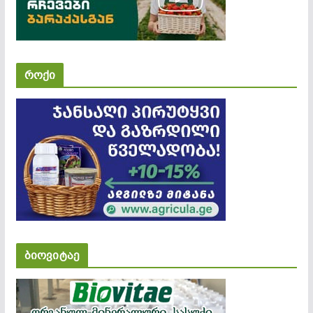
როქი
ბიოვიტაე