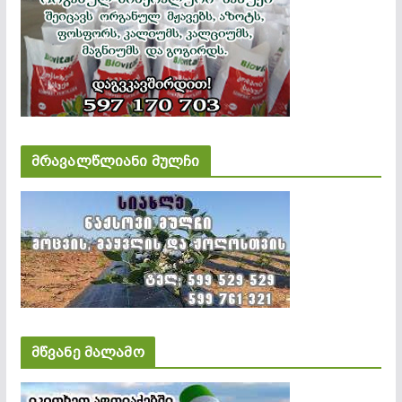
მრავალწლიანი მულჩი
მწვანე მალამო