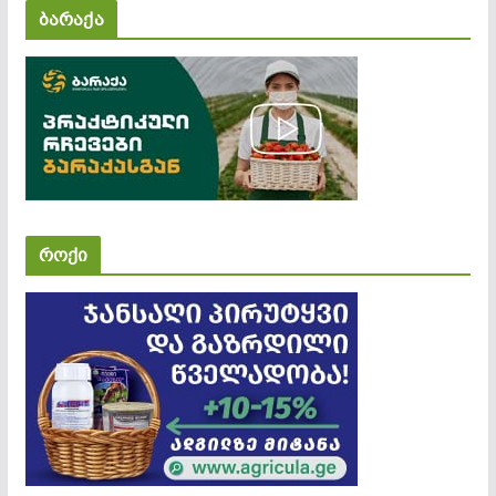
ბარაქა
როქი