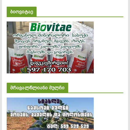
ბიოვიტაე
მრავალწლიანი მულჩი