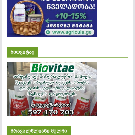
ბიოვიტაე
მრავალწლიანი მულჩი