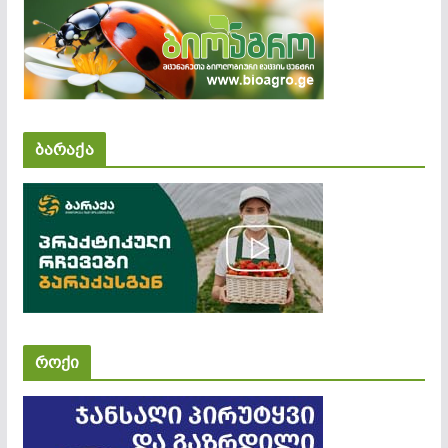
ბარაქა
როქი