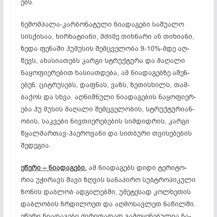
ებს.
ნე­შომ­პა­ლა-კარ­ბო­ნა­ტუ­ლი ნი­ად­აგ­ე­ბი სა­შუ­ა­ლო
სის­ქი­საა, ხირ­ხა­ტი­ა­ნი, მძი­მე თიხ­ნა­რი ან თი­ხი­ა­ნი,
ზე­და ფე­ნა­ში ჰუ­მუ­სის შემ­ცვე­ლო­ბა 9-10%-მდე აღ­
წევს, ახ­ას­ი­ათ­ებს კარ­გი სტ­­რუქ­­ტუ­რა და მა­ღა­ლი
ნა­ყო­ფი­ერ­ებ­ით ხა­სი­ათ­დე­ბა, ამ ნი­ა­დ­ა­გ­ებ­ზე აშ­ენ­
ებ­ენ: ციტ­რუ­სებს, დაფ­ნას, ვაზს, ზე­თის­ხილს, თამ­
ბა­ქოს და სხვა. აღ­ნიშ­ნული ნი­ად­აგ­ებ­ის ნა­ყო­ფი­ერ­
ე­ბა ჰუ მუ­სის მაღალი შემცველობის, სტრუქ­ტუ­რი­ან­
ობ­ის, საკ­ვე­ბი ნივ­­თი­ერ­ებ­ებ­ის სიმ­დიდ­რის, კარ­გი
წყალ­მარ­თავ-ჰა­ერ­ოვ­ა­ნი და სით­ბუ­რი თვი­სე­ბე­ბის
შე­დე­გია.
ეწ
ე
რ
ი
–
ნი
ად
აგ
ე
ბი
.
ამ ნი­ად­აგ­ებს დი­დი ტე­რი­ტო­
რია უჭ­ირ­ავს შა­ვი ზღვის სა­ნა­პი­რო სუბ­ტრო­პი­კუ­ლი
ზო­ნის დაბ­­ლობ ადგილებში, უმ­ეტ­ეს­ად კოლ­ხე­თის
დაბ­ლო­ბის ჩრდილო­ეთ და აღ­მო­სავ­ლეთ ნა­წილ­ში.
ეწ­ე­რი ნი­ად­აგ­ე­ბი ძი­რი­­თა­დად გა­მო­ყე­ნე­ბუ­ლია ჩა­