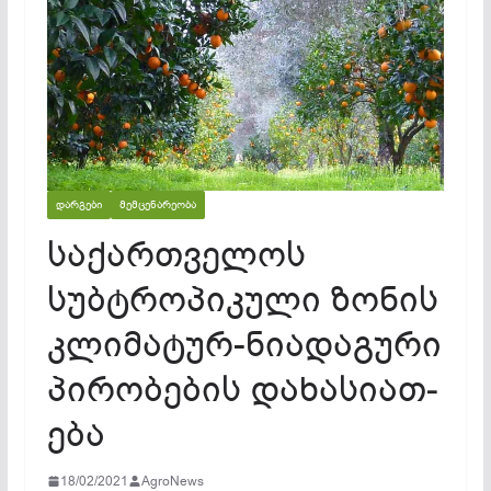
ᲓᲐᲠᲒᲔᲑᲘ
ᲛᲔᲛᲪᲔᲜᲐᲠᲔᲝᲑᲐ
საქართველოს
სუბტროპიკული ზო­ნის
კლი­მა­ტურ-ნი­ად­აგ­ური
პი­რო­ბე­ბის და­ხა­სი­ათ­
ე­ბა
18/02/2021
AgroNews