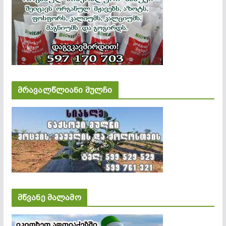
მრავალწლიანი მულჩი
მწვანე მალამო