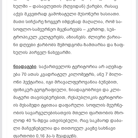
ხულ­ში – და­სავ­ლე­თის (ზღვიდან) ქარე­ბი, რა­საც
აქვს მკვეთ­რად გა­მო­ხა­ტუ­ლი მუ­სო­ნუ­რი ხა­სი­ა­თი.
მა­თი სიჩ­ქა­რე ზოგ­ჯერ იმ­დე­ნად მაღალია, რომ სა­
სოფ­ლო-სა­მე­ურ­ნეო მცე­ნა­რე­ებს – კერ­ძოდ, სუბ­
ტრო­პი­კულ კულ­ტუ­რებს, აზ­ი­ან­ებს. ძლი­ე­რი ­ქა­რი­ა­
ნი დღე­ე­ბი ჭარბობს შე­მოდ­გო­­მა-ზამ­თარ­სა და ზაფ­
ხუ­ლის პირ­ველ ნა­ხე­ვარ­ში.
ნი
ად
აგ
ე
ბი
. სა­ქარ­თვე­ლოს ტე­რი­ტო­რია არ აღ­ემ­ატ­
ე­ბა 70 ათ­ას კვად­რა­ტულ კი­ლო­მეტრს, ანუ 7 მი­ლი­
ო­ნი ჰექ­ტა­რია, იგი მრა­ვალ­ფე­რო­ვა­ნია ბუ­ნე­ბით,
ფი­ზი­კურ-გე­ოგ­რა­ფი­უ­ლი, ნი­ა­დ­აგ­ობ­რი­ვი და კლი­
მა­ტუ­რი თა­ვი­სე­ბუ­რე­ბით, რეს­პუბ­ლი­­­კის ტე­რი­ტო­რი­
ის მე­სა­მე­დი ტყი­თაა და­ფა­რუ­ლი. სოფ­ლის მე­ურ­ნე­
ობ­ის სა­ვარ­გუ­ლე­ბი­სათ­ვის მთე­ლი ფარ­თო­ბის მხო­­
ლოდ 40 %-მდეა ათ­ვი­სე­ბუ­ლი, რაც საკ­მა­ოდ და­ბა­
ლი მაჩ­­ვე­ნე­ბე­ლია და თი­თო­ე­ულ კაც­ზე სახ­ნა­ვი
ფარ­თო­ბი 0,16 ჰა-ს შე­ად­გენს.