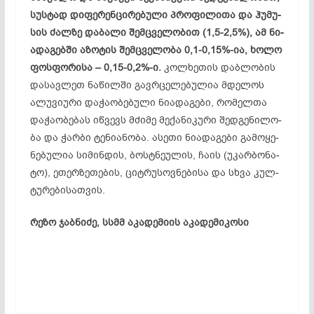
სუს­ტად დი­ფე­რენ­ცი­რე­ბუ­ლი პრო­ფი­ლი­თა და ჰუ­მუ­
სის ძალზე და­ბალი შემცველობით (1,5-2,5%), ამ ნი­
ად­აგ­ებ­ში აზ­ოტ­ის შემ­ც­ვე­ლო­ბა 0,1-0,15%-ია, ხო­ლო
ფოს­ფო­რი­სა – 0,15-0,2%-ი.
კოლ­ხე­თის დაბ­ლო­ბის
და­სავ­ლეთ ნა­წილ­ში გავრ­ცე­­ლე­ბუ­ლია მდე­ლოს
ალ­უვ­ი­უ­რი და­ჭა­ობ­ებ­უ­ლი ნი­ად­აგ­ე­ბი, რომელ­თა
და­ჭა­ობ­ებ­ას იწ­ვევს მძი­მე მე­ქა­ნი­კუ­რი შედ­გე­ნი­ლო­
ბა და ჭარ­ბი ტე­ნი­ან­ო­ბა. ასეთი ნი­ად­აგ­ე­ბი გა­მო­ყე­
ნე­ბუ­ლია სიმინ­­დის, ბოს­ტნეულ­ის, ჩა­ის (უკ­არ­ბო­ნა­
ტო), ეთ­ერ­ზე­თე­ბის, ციტ­რუ­სოვ­ნე­ბი­სა და სხვა კულ­
ტუ­რები­სათ­ვის.
რეზო ჯაბნიძე, სსმმ აკადემიის აკადემიკოსი