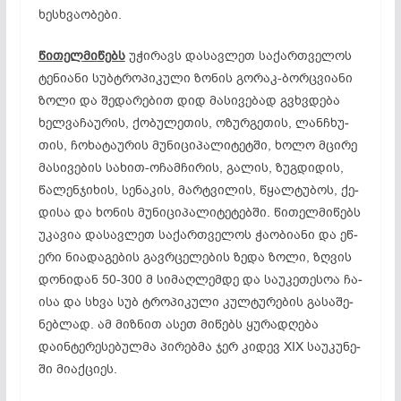
ხეს­ხვა­ობ­ე­ბი.
წი
თელ
მი
წებს
უჭ­ირ­ავს და­სავ­ლეთ სა­ქარ­თვე­ლოს
ტე­ნი­ა­ნი სუბ­ტრო­პი­კუ­ლი ზო­ნის გო­რაკ-ბორ­ცვი­ა­ნი
ზო­ლი და შე­და­რე­ბით დიდ მა­სი­ვე­ბად გვხვდე­ბა
ხელ­ვა­ჩა­ურ­ის, ქობუ­­ლე­თის, ოზ­ურ­გე­თის, ლან­ჩხუ­
თის, ჩო­ხა­ტა­ურ­ის მუნი­ცი­პა­ლი­ტეტში, ხო­ლო მცი­რე
მა­სი­ვე­ბის სა­ხით-ოჩ­ამ­ჩი­რის, გა­­ლის, ზუგ­დი­დის,
წა­ლენ­ჯი­ხის, სე­ნა­კის, მარ­ტვი­ლის, წყალ­ტუ­ბოს, ქე­
დი­სა და ხო­ნის მუნიციპალიტეტებში. წი­თელ­მი­წებს
უკ­ავ­ია და­სავ­ლეთ სა­ქარ­თვე­ლოს ჭა­ობ­ი­ა­ნი და ეწ­
ე­რი ნი­ად­აგ­ებ­ის გავრ­ცე­ლე­ბის ზე­და ზო­ლი, ზღვის
დო­ნი­დან 50-300 მ სი­მაღ­ლემ­დე და სა­უკ­ეთ­ეს­ოა ჩა­
ი­სა და სხვა სუბ ტრო­პი­კუ­ლი კულ­ტუ­რე­ბის გა­სა­შე­
ნებ­ლად. ამ მიზ­ნით ას­ეთ მი­წებს ყუ­რად­ღე­ბა
დაინტერესებულმა პირებმა ჯერ კი­დევ XIX სა­უკ­უნ­ე­
ში მი­აქ­ცი­ეს.