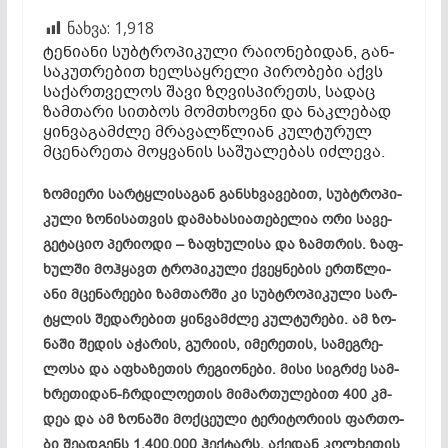
ნახვა:
1,918
ტე­ნი­ა­ნი სუბ­ტრო­პი­კუ­ლი რა­ი­ონ­ებ­იდ­ან, გან­
სა­კუთ­რე­ბით ხელ­საყ­რე­ლი პი­რო­ბე­ბი აქვს
სა­ქარ­თვე­ლოს შა­ვი ზღვის­პი­რეთს, სა­დაც
ზამ­თა­რი სით­ბოს მომ­თხოვ­ნი და ნაკ­ლე­ბად
ყინ­ვა­გამ­ძლე მრა­ვალ­წლიან კულ­ტუ­რულ
მცე­ნა­რე­თა მოყ­ვა­ნის სა­შუ­ალ­ებ­ას იძ­ლე­ვა.
ზო­მი­ე­რი სარ­ტყლი­სა­გან გან­სხვა­ვე­ბით, სუბ­ტრო­პი­
კუ­ლი ზო­ნი­სათ­ვის და­მა­ხა­სი­ათ­ებ­ელ­ია ორი სა­ვე­
გე­ტა­ციო პე­რი­ო­დი – ზაფ­ხუ­ლი­სა და ზამთრის. ზაფ­
ხულ­ში მოჰ­ყავთ ტრო­პი­კუ­ლი ქვეყ­ნე­ბის ერ­თწ­ლი­
ანი მცე­ნა­რე­ები ზამ­თარ­ში კი სუბ­ტრო­პი­კუ­ლი სარ­
ტყ­­ლის შე­და­რე­ბით ყინვა­მ­ძლე კულ­ტუ­რე­ბი. ამ ზო­
ნა­ში შე­დის აჭ­არ­ის, გუ­რი­ის, იმ­ერ­ეთ­ის, სა­მეგ­რე­
ლო­სა და აფ­ხა­ზე­თის რეგიონები. მი­სი სიგრ­ძე სამ­
ხრე­თი­დან-ჩრდი­ლო­ეთ­ის მი­­მარ­თუ­ლე­ბით 400 კმ-
დეა და ამ ზო­ნა­ში მოქ­ცე­უ­ლი ტე­რი­ტო­რი­ის ფარ­თო­
ბი შე­ად­გენს 1.400.000 ჰექ­ტარს, აქ­ედ­ან კოლ­ხე­თის