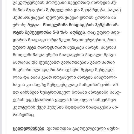
გა­­
კულ­ტუ­რე­ბის პრო­ცეს­ში მკვეთ­რად იზრ­დე­ბა ჰუ­
მი­ნის მჟა­­ვე­ბის შემ­ცვე­ლო­ბა და შე­ფარ­დე­ბა, სა­დაც
ჰუ­მი­ნომ­ჟა­ვე­ბი-ფულ­ვომ­ჟა­ვე­ბი ერ­თის ტო­ლია ან
ერ­თზე მე­ტია.
წი­თელ­მი­წა ნი­ად­აგ­ებ­ის ჰუ­მუს­ში აზ­
ოტ­ის შემ­ცვე­ლო­ბა 5-6 %-ს აღ­­წევს
. რაც უფ­რო მდი­
და­რია ნი­ად­ა­გი ორ­გა­ნუ­ლი ნივ­თი­ერ­ებ­ებ­ით, მით
უფ­რო მე­ტი რა­ოდ­ენ­ობ­ით შე­იც­ავს აზ­ოტს, მაგ­რამ
წი­თელ­მი­წა და ეწ­ე­რი ნი­ად­აგ­ებ­ის მა­ღა­ლი მჟა­ვი­
ან­ობ­ი­სა და ფუ­ძე­ებ­ით გა­ღა­რი­ბე­ბი­ს გამო მათ­ში
მიკ­რო­ბი­ოლ­ოგ­ი­უ­რი პრო­ცე­სე­ბი მე­ტად შეზ­ღუ­დუ­
ლია და ამის გამო ორ­­გა­ნუ­ლი აზ­ოტ­ის მი­ნე­რა­ლი­
ზა­ცია კი ძალ­ზე შე­ნე­ლე­­ბუ­ლად მიმ­დი­ნა­რე­ობს. ამ­
ით აიხ­სნე­ბა სუბ­ტრო­პი­კულ ზო­ნა­ში აზ­ოტ­ი­ა­ნი სა­სუ­
ქე­ბის ეფ­ექ­ტი­ან­ო­ბა ყვე­ლა სა­სოფ­ლო-სა­მე­ურ­ნეო
კულ­ტუ­რის ქვეშ ჰუ­მუ­სის მდი­და­რი ნი­ად­აგ­ებ­ის პი­
რო­­ბებ­შიც.
ყვი
თელ
მი
წე
ბი
ფარ­თო­დაა გავრ­ცე­ლე­ბუ­ლი აფ­ხა­