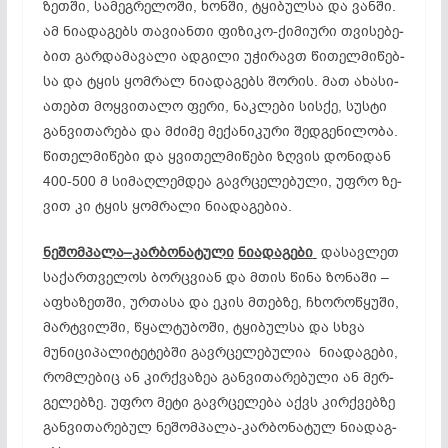
ზეთ­ში, სა­მეგ­რე­ლო­ში, ხონ­ში, ტყი­ბულ­სა და ვან­ში.
ამ ნი­ად­აგ­ებს თა­ვი­ან­თი ფი­ზი­კო-ქი­მი­უ­რი თვი­სე­ბე­
ბით გარ­და­მა­ვა­ლი ად­გი­ლი უჭ­ირ­ავთ წი­თელ­მი­წებ­
სა და ტყის ყომ­რალ ნი­ად­აგ­ებს შო­რის. მათ ახ­ას­ი­
ათ­ებთ მოყ­ვი­თა­ლო ფე­რი, ნაკ­ლე­ბი სის­ქე, სუს­ტი
გან­ვი­თა­რე­ბა და მძი­მე მე­ქა­ნი­კუ­რი შედ­გე­ნი­ლო­ბა.
წი­თელ­მი­წე­ბი და ყვი­თელ­მი­წე­ბი ზღვის დონიდან
400-500 მ სი­მაღ­ლემ­დეა გავრ­ცე­ლე­ბუ­ლი, უფ­­რო ზე­
ვით კი ტყის ყომ­რა­ლი ნი­ად­აგ­ებ­ია.
ნე
შომ
პა
ლა
–
კარ
ბო
ნა
ტუ
ლი
ნი
ად
აგ
ე
ბი
და­სავ­ლეთ
სა­ქარ­თვე­ლოს ბორ­ცვი­ან და მთის წი­ნა ზო­ნა­ში –
აფ­ხა­ზეთ­ში, ურ­­თა­სა და ეკ­ის მთებ­ზე, ჩხო­როწ­ყუ­ში,
მარ­ტვილ­ში, წყალ­­ტუ­ბო­ში, ტყი­ბულ­სა და სხვა
მუნიცი­პალი
ტე­ტებ­ში გავრ­­ცე­ლე­ბუ­ლია ნი­ად­აგ­ე­ბი,
რომ­­­ლე­ბიც ან კირ­ქვა­ზეა გან­ვი­თა­რე­ბუ­ლი ან მერ­
გე­ლებ­ზე. უფრო მე­ტი გავრ­ცე­ლე­ბა აქვს კირ­ქვებ­ზე
გან­ვითა­რე­ბულ ნე­შომ­პა­ლა-კარ­ბო­ნა­ტულ ნი­ად­აგ­