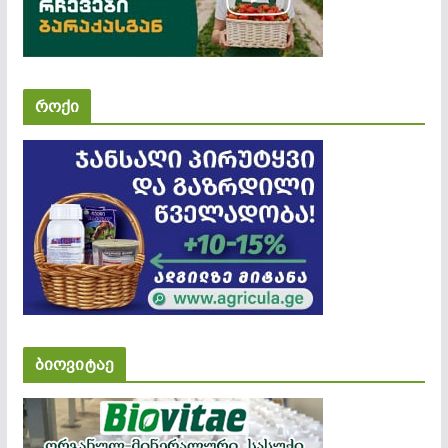
როქი
ბიოვიტაე