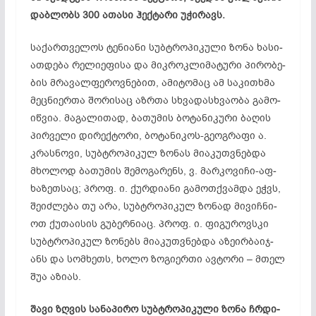
დაბ­ლობს 300 ათ­ა­სი ჰექ­ტა­რი უჭ­ირ­ავს.
სა­ქარ­თვე­ლოს ტე­ნი­ა­ნი სუბ­ტრო­პი­კუ­ლი ზო­ნა ხა­სი­
ათ­დე­­ბა რე­ლი­ეფ­ი­სა და მიკ­როკ­ლი­მა­ტუ­რი პი­რო­ბე­
ბის მრავა­ლ­­ფე­როვ­ნე­ბით, ამ­იტ­ომ­აც ამ საკითხმა
მეც­ნი­ერ­თა შო­რი­საც აზრ­თა სხვა­დას­ხვა­ო­ბა გა­მო­
იწ­ვია. მა­გა­ლი­თად, ბა­თუ­მის ბო­­ტა­ნი­კუ­რი ბაღის
პირველი დირექტორი, ბო­ტა­ნი­კოს-გე­ოგ­რა­ფი ა.
კრას­ნო­ვი, სუბ­ტრო­პი­კულ ზო­ნას მი­აკ­უთ­ვნებ­და
მხო­ლოდ ბა­თუ­მის შემოგარენს, ვ. მარ­კო­ვი­ჩი-აფ­
ხაზეთსაც; პროფ. ი. ქურ­დი­ა­ნი გამოთ­ქვამ­და ეჭვს,
შე­იძ­ლე­ბა თუ არა, სუბ­ტრო­პი­კულ ზო­ნად მი­ვიჩ­ნი­
ოთ ქუ­თა­ის­ის გუ­ბერ­ნი­აც. პროფ. ი. ფი­გუ­როვ­სკი
სუბ­ტრო­პი­კულ ზო­ნებს მი­აკ­უთვნე­ბ­­­და აზ­ე­ირ­ბა­იჯ­
ანს და სომ­ხეთს, ხო­ლო ზო­გი­ერ­თი ავ­ტო­რი – მთელ
შუა აზ­ი­ას.
შა­ვი ზღვის სა­ნა­პი­რო სუბ­ტრო­პი­კუ­ლი ზონა ჩრ­დი­­