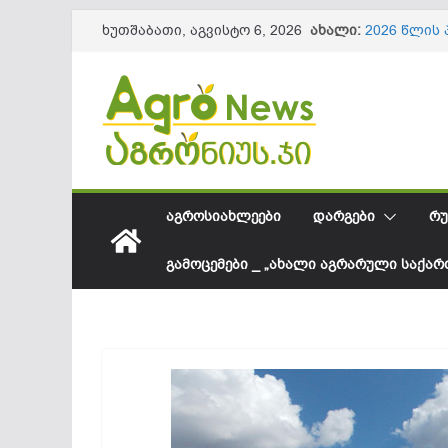
Skip
ახალი:
2026 წლის
ხუთშაბათი, აგვისტო 6, 2026
to
სახელმწიფ
მნიშვნელო
content
10 პრაქტი
ნაყოფის და
მიმდინარე
ქვეყანაში 
წარმოდგე
გარემოს დ
401 ტყის მ
ᲐᲒᲠᲝᲡᲘᲐᲮᲚᲔᲔᲑᲘ
ᲓᲐᲠᲒᲔᲑᲘ
ᲠᲣ
არზგირის 
მოსავლიან
ᲒᲐᲛᲝᲪᲔᲛᲔᲑᲘ _ „ᲐᲮᲐᲚᲘ ᲐᲒᲠᲐᲠᲣᲚᲘ ᲡᲐᲥᲐ