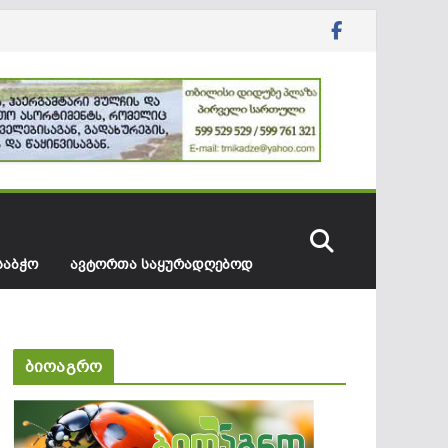
ᲡᲐᲑᲭᲝ
ᲐᲕᲢᲝᲠᲗᲐ ᲡᲐᲧᲣᲠᲐᲓᲦᲔᲑᲝᲓ
ბიოაგრო