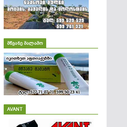
მწვანე მალამო
AVANT