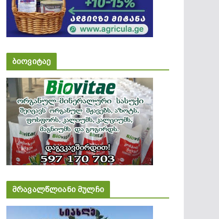
ბიოვიტაე
მრავალწლიანი მულჩი