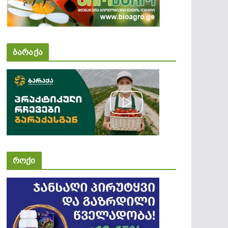
ბარაქა
როქი