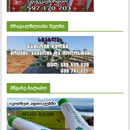
მრავალწლიანი მულჩი
მწვანე მალამო