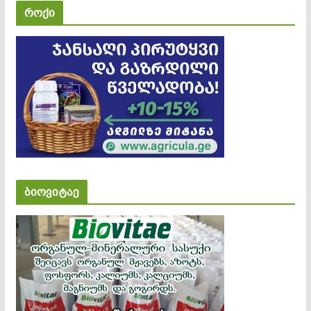
როქი
ბიოვიტაე