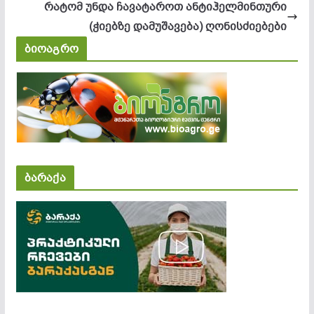
რატომ უნდა ჩავატაროთ ანტიჰელმინთური
(ჭიებზე დამუშავება) ღონისძიებები
ბიოაგრო
ბარაქა