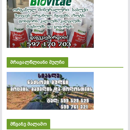
მრავალწლიანი მულჩი
მწვანე მალამო