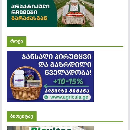
როქი
ბიოვიტაე