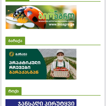
ბარაქა
როქი