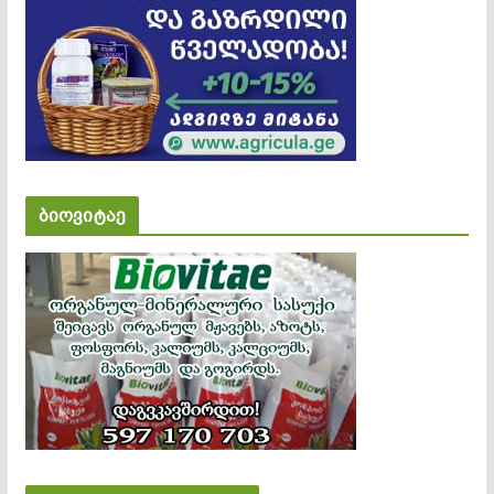
ბიოვიტაე