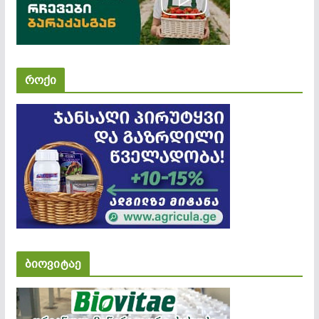
როქი
ბიოვიტაე