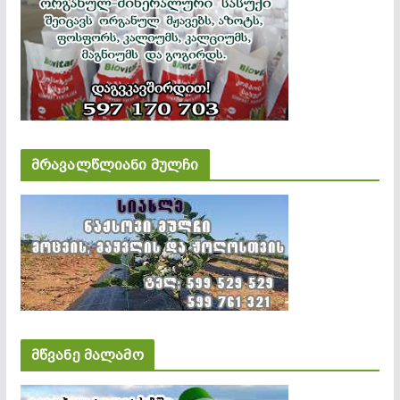
მრავალწლიანი მულჩი
მწვანე მალამო