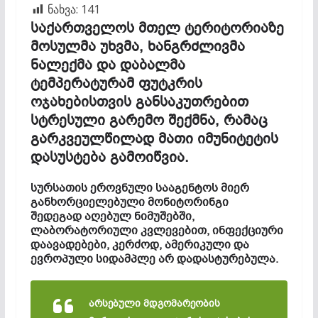
ნახვა:
141
საქართველოს
მთელ
ტერიტორიაზე
მოსულმა
უხვმა
,
ხანგრძლივმა
ნალექმა
და
დაბალმა
ტემპერატურამ
ფუტკრის
ოჯახებისთვის
განსაკუთრებით
სტრესული
გარემო
შექმნა
,
რამაც
გარკვეულწილად
მათი
იმუნიტეტის
დასუსტება
გამოიწვია
.
სურსათის
ეროვნული
სააგენტოს
მიერ
განხორციელებული
მონიტორინგი
შედეგად
აღებულ
ნიმუშებში
,
ლაბორატორიული
კვლევებით
,
ინფექციური
დაავადებები
,
კერძოდ
,
ამერიკული
და
ევროპული
სიდამპლე
არ
დადასტურებულა
.
არსებული მდგომარეობის