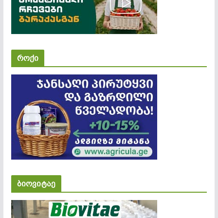
როქი
ბიოვიტაე