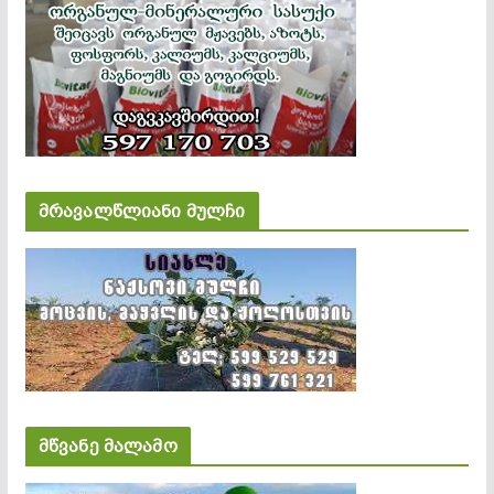
მრავალწლიანი მულჩი
მწვანე მალამო