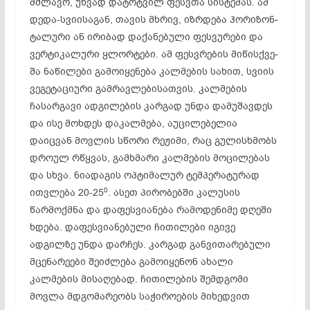
მძლავრ, უხ­ვად და­ტოტ­ვილ ფესვ­თა სის­ტე­მას. ამ
დე­და-სვი­ის­აგ­ან, თა­ვის მხრივ, იზრ­დე­ბა ჰო­რი­ზონ­
ტა­ლუ­რი ან ირ­იბ­ად და­ქა­ნე­ბუ­ლი ფე­სვუ­რე­ბი და
ვერ­ტი­კა­ლუ­რი ყლორ­ტე­ბი. ამ ფე­სვ­რე­ბის მი­წის­ქვე­
შა ნა­წი­ლე­ბი გა­მო­იყ­ენ­ე­ბა კალ­მე­ბის სა­ხით, სვი­ის
ვე­გე­ტა­ცი­უ­რი გამ­რავ­ლე­ბი­სათ­ვის. კალმების
ჩასარგავი ადგი­ლების კარგად უნდა დამუშავდეს
და ისე მოხდეს დაკა­ლმება, აუცილებელია
დაიცვან მოვლის სწორი რეჟიმი, რაც გულის­ხმობს
დროულ რწყვას, გამხმარი კალმების მოცი­ლებას
და სხვა. ნიადაგის ოპტიმალურ ტემპერატურად
0
ითვ­ლება 20-25
. ასეთ პირობებში კალუსის
წარმოქმნა და დაფესვიანება რამოდენიმე დღეში
ხდება. დაფესვიანებული ჩითი­ლები იგივე
ადგილზე უნდა დარჩეს. კარგად განვითა­რებუ­ლი
მცენარეები შეიძლება გამოიყენონ ახალი
კალმების მისაღებად. ჩითილების შემდგომი
მოვლა მდგომარეობს საჭიროების მიხედვით