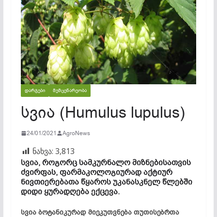
ᲓᲐᲠᲒᲔᲑᲘ
ᲛᲔᲛᲪᲔᲜᲐᲠᲔᲝᲑᲐ
სვია (Humulus lupulus)
24/01/2021
AgroNews
ნახვა:
3,813
სვია, როგორც სამკურნალო მიზნებისათვის
ძვირფას, ფარ­მა­კოლოგიურად აქტიურ
ნივთიერებათა წყაროს უკანასკ­ნელ წლებში
დიდი ყურადღება ექცევა.
სვია ბოტანიკურად მიეკუთვნება თუთისებრთა