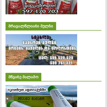
მრავალწლიანი მულჩი
მწვანე მალამო