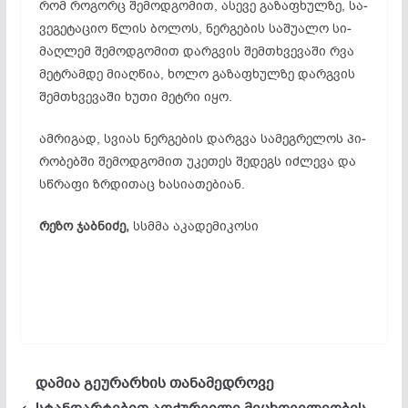
რომ რო­გორც შე­მოდ­გო­მით, ას­ე­ვე გა­ზაფ­ხულ­ზე, სა­
ვე­გე­ტა­ციო წლის ბო­ლოს, ნერ­გე­ბის სა­შუ­ა­ლო სი­
მაღ­ლემ შე­მოდ­გო­მით დარ­გვის შემ­თხვე­ვა­ში რვა
მეტრამდე მი­აღ­წია, ხო­ლო გა­ზაფ­ხულ­ზე დარ­გვის
შემ­თხვე­ვა­ში ხუთი მეტ­რი იყო.
ამ­რი­გად, სვი­ას ნერ­გე­ბის დარ­გვა სა­მეგ­რე­ლოს პი­
რო­ბებ­ში შე­მოდ­გო­მით უკ­ეთ­ეს შე­დეგს იძ­ლე­ვა და
სწრა­ფი ზრდითაც ხა­სი­ათ­ებ­ი­ან.
რეზო ჯაბნიძე,
სსმმა აკადემიკოსი
დამია გეურარხის თანამედროვე