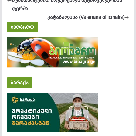
სტანდარტებით აღჭურვილი მეცხოველეობის
ფერმა
კა­ტა­ბა­ლა­ხა (Valeriana officinalis)
ბიოაგრო
ბარაქა