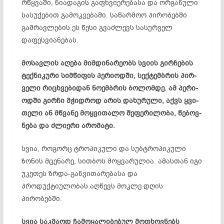
რწყვაში, ნიადაგის გაფხვიერებასა და ორგანული
სასუქებით გამოკვებაში. საწარმოო პირობებში
გამრავლების ეს წესი გვაძლევს სასურველ
დაფესვიანებას.
მო­სავ­ლის აღ­ე­ბა მიმ­დი­ნა­რე­ობს სვი­ის გირ­ჩე­ბის
ტექ­ნი­კუ­რი სიმ­წი­ფის პე­რი­ოდ­ში, სექ­ტემ­ბრის პირ­
ვე­ლი რიც­ხვე­ბი­დან ნო­ემ­ბრის ბო­ლომ­დე. ამ პე­რი­
ოდ­ში გირ­ჩი მჭიდ­როდ არ­ის და­ხუ­რუ­ლი, აქვს ყვი­
თე­ლი ან მწვა­ნე მოყ­ვი­თა­ლო შე­ფე­რი­ლო­ბა, წე­ბოვ­
ნე­ბა და ძლი­ე­რი არ­ომ­ა­ტი.
სვია, როგორც ტროპიკული და სუბტროპიკული
ზონის მცენარე, სითბოს მოყვარულია. ამასთან იგი
უკეთეს ზრდა-განვითარებასა და
პროდუქტიულობას აღ­წევს მოკლე დღის
პირობებში.
სვია საკმაოდ ჩამოყალიბებულ მოთხოვნებს