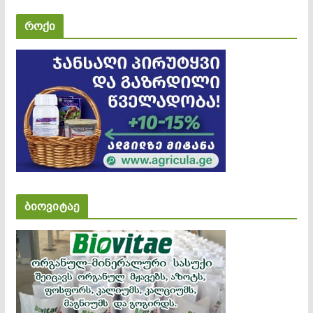
როქი
ბიოვიტაე