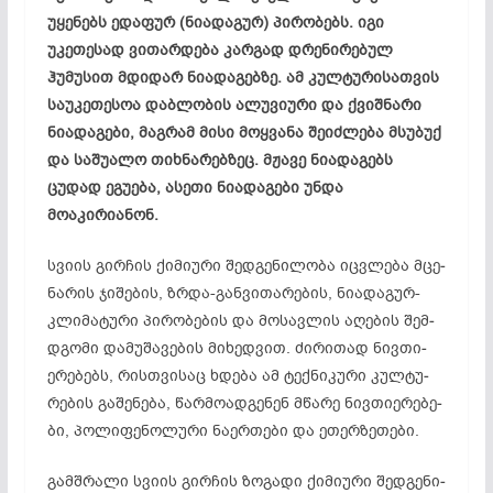
უყენებს ედა­ფურ (ნიადაგურ) პირობებს. იგი
უკეთესად ვითარდება კარგად დრენირებულ
ჰუმუსით მდიდარ ნიადაგებზე. ამ კულტურისათვის
საუკეთესოა დაბლობის ალუვიური და ქვიშნარი
ნიადაგები, მაგრამ მისი მოყვანა შეიძლება მსუბუქ
და საშუალო თიხნარებზეც. მჟავე ნიადაგებს
ცუდად ეგუება, ასეთი ნიადაგები უნდა
მოაკირიანონ.
სვი­ის გირ­ჩის ქი­მი­უ­რი შედ­გე­ნი­ლო­ბა იც­ვლე­ბა მცე­
ნა­რის ჯი­შე­ბის, ზრდა-გან­ვი­თა­რე­ბის, ნი­ად­აგ­ურ-
კლი­მა­ტუ­რი პი­რო­ბე­ბის და მო­სავ­ლის აღ­ებ­ის შემ­
დგო­მი და­მუ­შა­ვე­ბის მი­ხედ­ვით. ძი­რი­თად ნივ­თი­
ერ­ებ­ებს, რის­თვი­საც ხდე­ბა ამ ტექ­ნი­კუ­რი კულ­ტუ­
რე­ბის გა­შე­ნე­ბა, წარ­მო­ად­გე­ნენ მწა­რე ნივ­თი­ერ­ებ­ე­
ბი, პო­ლი­ფე­ნო­ლუ­რი ნა­ერ­თე­ბი და ეთ­ერ­ზე­თე­ბი.
გამ­შრა­ლი სვი­ის გირ­ჩის ზო­გა­დი ქი­მი­უ­რი შედ­გე­ნი­