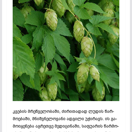
კვე­ბის მრეწ­ვე­ლო­ბა­ში, ძი­რი­თა­დად ლუ­დის წარ­
მო­ებ­ა­ში, მნიშ­ვნე­ლო­ვა­ნი ად­გი­ლი უჭ­ირ­ავს. ის გა­
მო­იყ­ენ­ე­ბა აგ­რეთ­ვე მე­დი­ცი­ნა­ში, სა­ფუ­არ­ის წარ­მო­