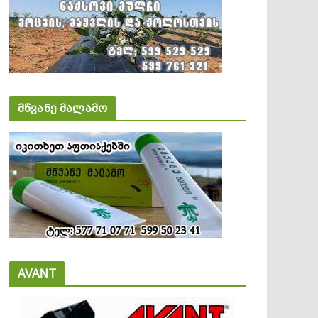
მწვანე მალამო
AVANT