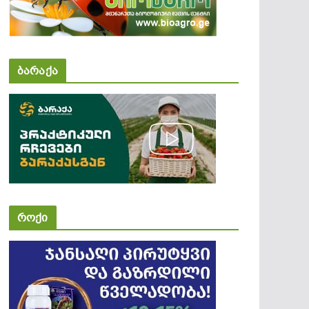
ბარაქა
როქი