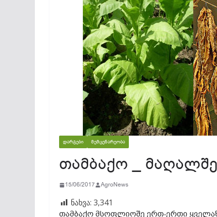
ᲓᲐᲠᲒᲔᲑᲘ
ᲛᲔᲛᲪᲔᲜᲐᲠᲔᲝᲑᲐ
თამბაქო _ მაღალშ
15/06/2017
AgroNews
ნახვა:
3,341
თამბაქო მსოფლიოშე ერთ-ერთი ყველაზ