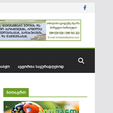
ᲡᲐᲑᲭᲝ
ᲐᲕᲢᲝᲠᲗᲐ ᲡᲐᲧᲣᲠᲐᲓᲦᲔᲑᲝᲓ
ბიოაგრო