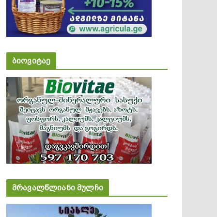
ბიოვიტაე
მრავალწლიანი მულჩი