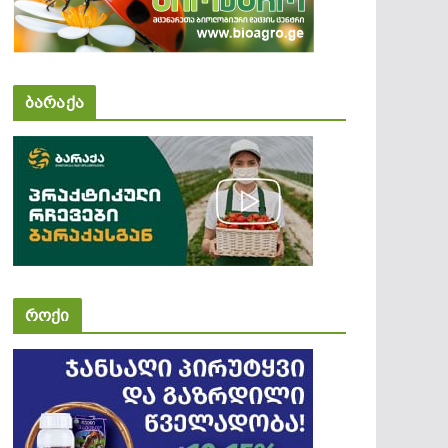
ბარაქა
როქი