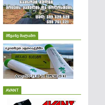
მწვანე მალამო
AVANT