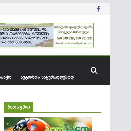
ᲡᲐᲑᲭᲝ
ᲐᲕᲢᲝᲠᲗᲐ ᲡᲐᲧᲣᲠᲐᲓᲦᲔᲑᲝᲓ
ბიოაგრო