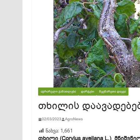
ᲐᲒᲠᲐᲠᲣᲚᲘ ᲒᲐᲜᲐᲗᲚᲔᲑᲐ
ᲓᲐᲠᲒᲔᲑᲘ
ᲛᲪᲔᲜᲐᲠᲔᲗᲐ ᲓᲐᲪᲕᲐ
თხილის დაავადებე
02/03/2023
AgroNews
ნახვა:
1,661
თხილი (Corylus avellana L.) მნიშ