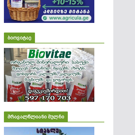
ბიოვიტაე
მრავალწლიანი მულჩი