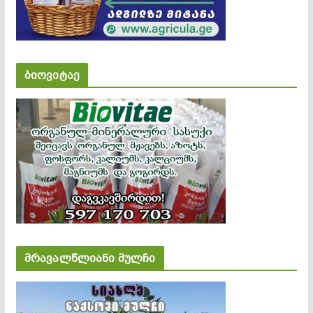
ბიოვიტაე
მრავალწლიანი მულჩი