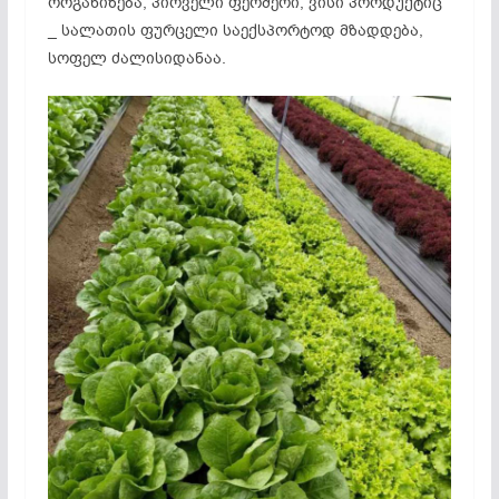
ორგანიზება, პირველი ფერმერი, ვისი პროდუქტიც
_ სალათის ფურცელი საექსპორტოდ მზადდება,
სოფელ
ძალისიდანაა
.