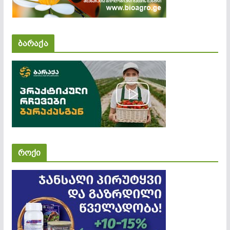
ბარაქა
როქი