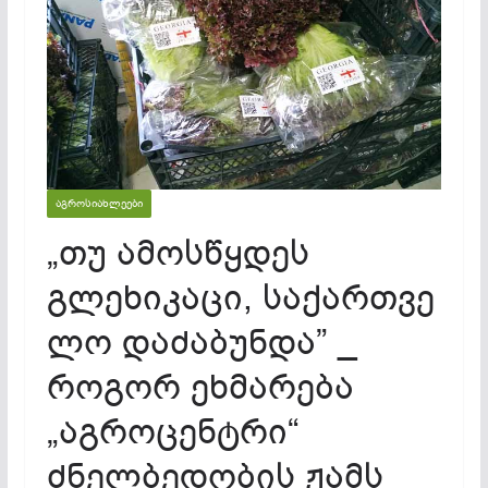
ᲐᲒᲠᲝᲡᲘᲐᲮᲚᲔᲔᲑᲘ
„თუ ამოსწყდეს
გლეხიკაცი, საქართვე
ლო დაძაბუნდა” _
როგორ ეხმარება
„აგროცენტრი“
ძნელბედობის ჟამს