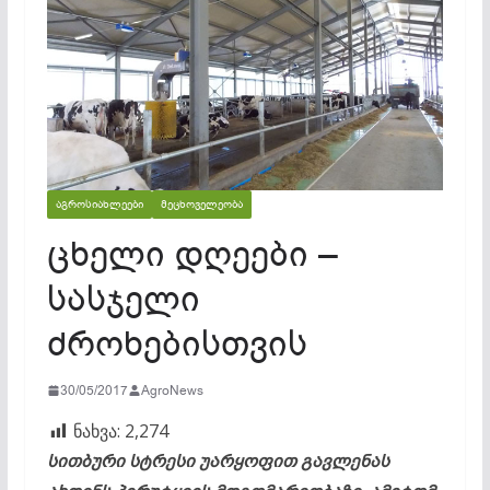
ᲐᲒᲠᲝᲡᲘᲐᲮᲚᲔᲔᲑᲘ
ᲛᲔᲪᲮᲝᲕᲔᲚᲔᲝᲑᲐ
ცხელი დღეები –
სასჯელი
ძროხებისთვის
30/05/2017
AgroNews
ნახვა:
2,274
სითბური სტრესი უარყოფით გავლენას