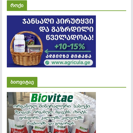
როქი
ბიოვიტაე