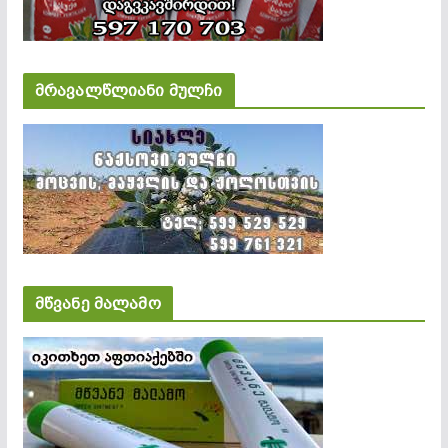
მრავალწლიანი მულჩი
მწვანე მალამო