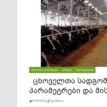
ᲐᲒᲠᲐᲠᲣᲚᲘ ᲒᲐᲜᲐᲗᲚᲔᲑᲐ
ᲓᲐᲠᲒᲔᲑᲘ
ᲛᲔᲪᲮᲝᲕᲔᲚᲔᲝᲑᲐ
ცხოველთა სადგომ
პარამეტრები და მ
07/09/2022
AgroNews