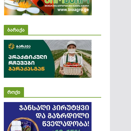
ბარაქა
როქი