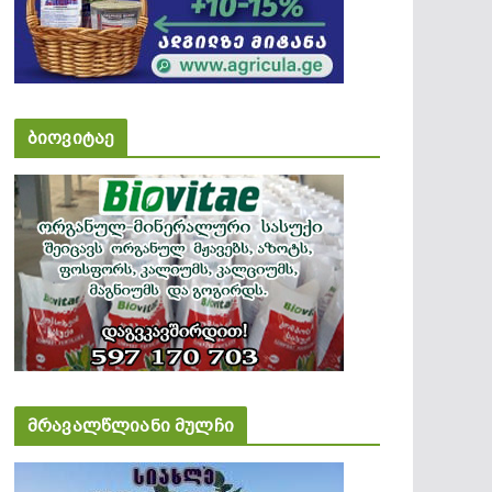
ბიოვიტაე
მრავალწლიანი მულჩი