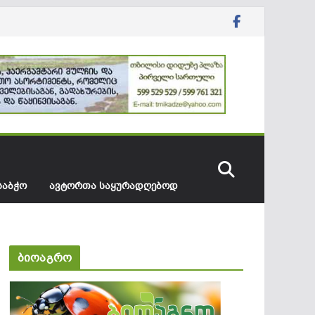
ᲡᲐᲑᲭᲝ
ᲐᲕᲢᲝᲠᲗᲐ ᲡᲐᲧᲣᲠᲐᲓᲦᲔᲑᲝᲓ
ბიოაგრო