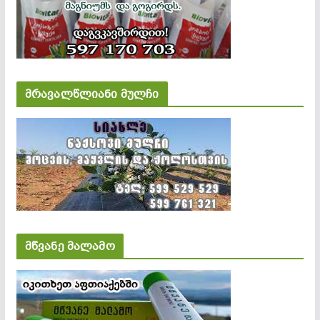
მრავალწლიანი მულჩი
მწვანე მალამო