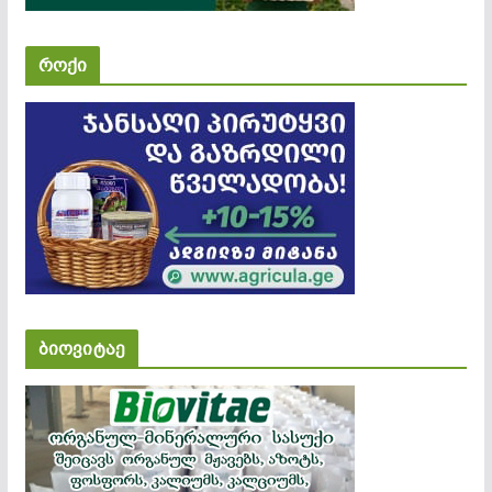
როქი
ბიოვიტაე