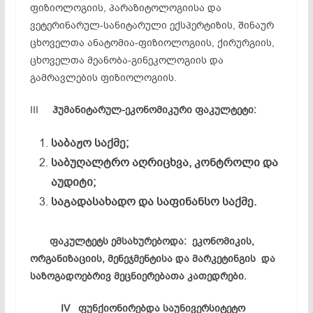
ფიზიოლოგიის, პარაზიტოლოგიისა და
ვეტერინარულ-სანიტარული ექსპერტიზის, შინაურ
ცხოველთა ანატომია-ფიზიოლოგიის, ქირურგიის,
ცხოველთა მეანობა-გინეკოლოგიის და
გამრავლების ფიზიოლოგიის.
III
ჰუმანიტარულ-
ეკონომიკური
ფაკულტეტი:
საბაჟო
საქმე;
საბუღალტრო
აღრიცხვა,
კონტროლი
და
აუდიტი;
საგადასახადო
და
საფინანსო
საქმე.
ფაკულტეტს
ემსახურებოდა:
ეკონომიკის,
ორგანიზაციის,
მენეჯმენტისა
და
მარკეტინგის
და
საზოგადოებრივ
მეცნიერებათა
კათედრები.
IV
ფუნქიონირებდა
საუნივერსიტეტო