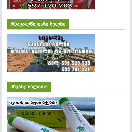
მრავალწლიანი მულჩი
მწვანე მალამო