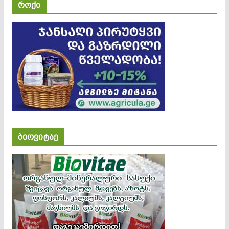
როქი
ბიოვიტაე