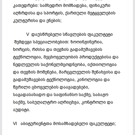
კათედრები:
სამხედრო
მომზადება,
ფიზიკური
აღზრდისა
და
სპორტის,
ქართული
მეტყველების
კულტურისა
და
ენების;
V
დაუსწრებელი
სწავლების
ფაკულტეტი
შემდეგი
სპეციალობებით
:
ზოოინჟინერია
,
ხორცის,
რძისა
და
თევზის
გადამუშავების
ტექნოლოგია,
მეცხოველეობის
პროდუქტებისა
და
ნედლეულის
საქონელმცოდნეობა,
იქთიოლოგია
და
თევზის
მოშენება,
მარცვლეულის
შენახვისა
და
გადამუშავების
ტექნოლოგია,
კინოლოგია
და
წვრილი
ცხოველების
დაავადებები,
საგადასახადო
და
საფინანსო
საქმე,
საბაჟო
საქმე,
საბუღალტრო
აღრიცხვა,
კონტროლი
და
აუდიტი.
VI
აბიტურიენტთა
მოსამზადებელი
ფაკულტეტი;