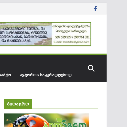
ᲡᲐᲑᲭᲝ
ᲐᲕᲢᲝᲠᲗᲐ ᲡᲐᲧᲣᲠᲐᲓᲦᲔᲑᲝᲓ
ბიოაგრო