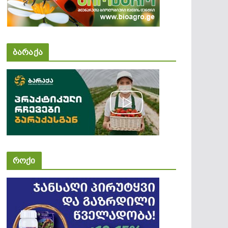
ბარაქა
როქი