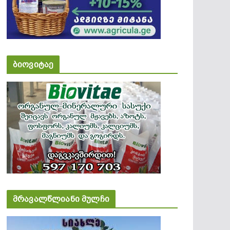
ბიოვიტაე
მრავალწლიანი მულჩი