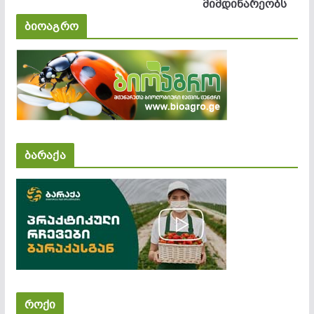
მიმდინარეობს
ბიოაგრო
ბარაქა
როქი