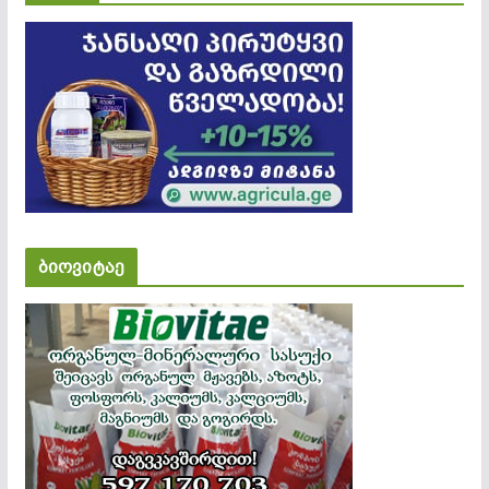
ბიოვიტაე