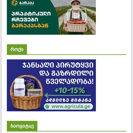
როქი
ბიოვიტაე