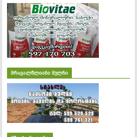
მრავალწლიანი მულჩი