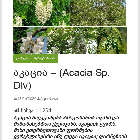
ᲓᲐᲠᲒᲔᲑᲘ
ᲛᲔᲛᲪᲔᲜᲐᲠᲔᲝᲑᲐ
აკაცია – (Acacia Sp.
Div)
18/05/2020
AgroNews
ნახვა:
11,254
აკაცია მიეკუთნება პარკოსანთა ოჯახს და
მიმოზა­სებრ­თა ქვეოჯახს, აკაციის გვარს.
მისი ეთერზეთოვანი ფორმებია
ვერცხლისებრი ანუ ლეგა აკაცია; ფარნეზიის