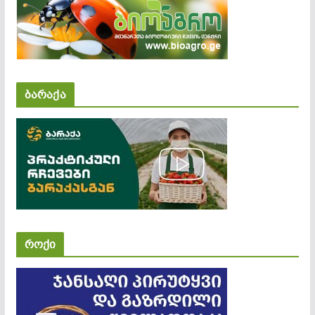
ბარაქა
როქი