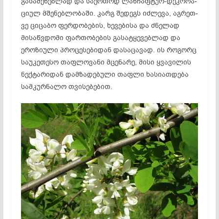
გასაშენებლად და საერთოდ ლან­ჩაფტურ-დეკორა­
ციულ მშენებლობაში. კარგ შედეგს იძლევა, აგრეთ­
ვე ციცაბო ფერდობების, ხევებისა და ძნელად
მისაწვდომი ფართო­ბების გასატყევებლად და
ეროზიული პროცე­სე­ბი­დან დასაცავად. ის როგორც
საუკე­თესო თაფლოვანი მცე­ნა­რე, მისი ყვავილის
ნექტარი­დან დამზა­­დებული თაფლი ხა­სიათდება
სამკურ­ნალო თვისე­ბე­ბით.