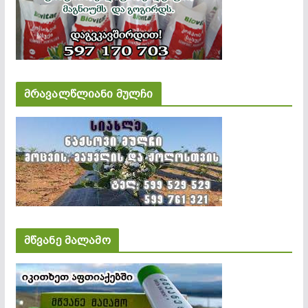
მრავალწლიანი მულჩი
მწვანე მალამო