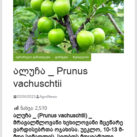
ᲐᲒᲠᲐᲠᲣᲚᲘ ᲒᲐᲜᲐᲗᲚᲔᲑᲐ
ᲓᲐᲠᲒᲔᲑᲘ
ᲛᲔᲑᲐᲦᲔᲝᲑᲐ
ალუჩა _ Prunus
vachuschtii
02/05/2023
AgroNews
ნახვა:
2,510
ალუჩა _ (Prunus vachuschtii) _
მრავალწლოვანი ხეხილოვანი მცენარე
ვარდისებრთა ოჯახისა. უეკლო, 10-13 მ-
მდე სიმაღლის. სითბოს მოყვარული