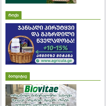
როქი
ბიოვიტაე