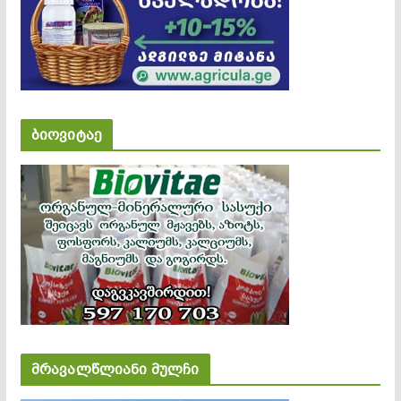
ბიოვიტაე
მრავალწლიანი მულჩი