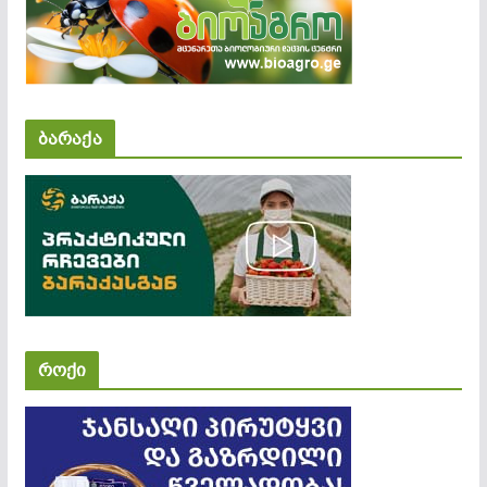
ბარაქა
როქი