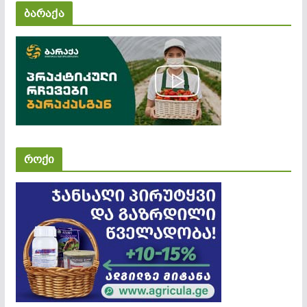
ბარაქა
როქი