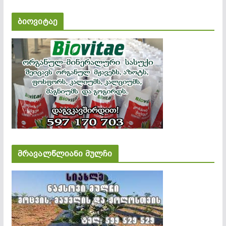
ბიოვიტაე
მრავალწლიანი მულჩი