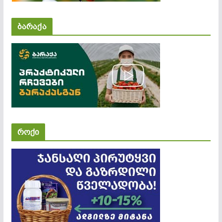
ბარაქა
როქი