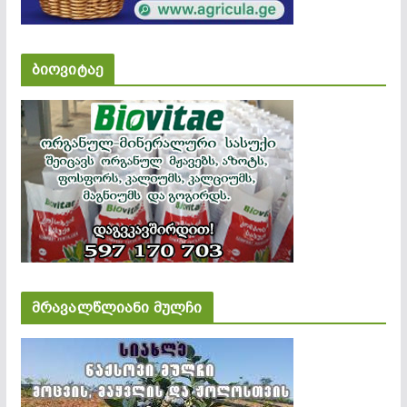
ბიოვიტაე
მრავალწლიანი მულჩი