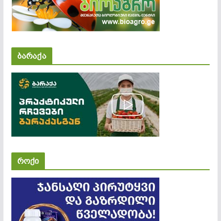
ბარაქა
როქი