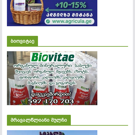
ბიოვიტაე
მრავალწლიანი მულჩი