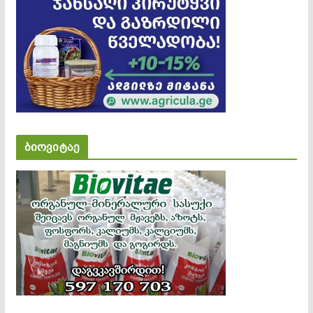
ბიოვიტაე