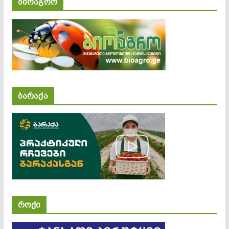
ბიოაგრო
ბარაქა
როქი