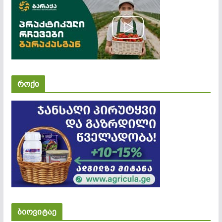
როქი
ბიოვიტაე