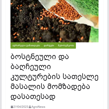
ᲐᲒᲠᲐᲠᲣᲚᲘ ᲒᲐᲜᲐᲗᲚᲔᲑᲐ
ᲓᲐᲠᲒᲔᲑᲘ
ᲛᲔᲑᲝᲡᲢᲜᲔᲝᲑᲐ
ბოსტნეული და
ბაღჩეული
კულტურების სათესლე
მასალის მომზადება
დასათესად
27/04/2023
AgroNews