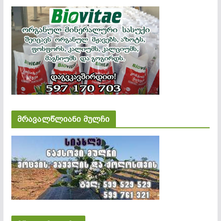
მრავალწლიანი მულჩი