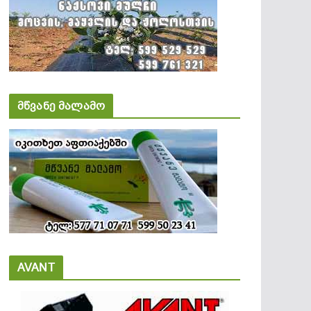
მწვანე მალამო
AVANT