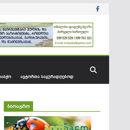
ᲡᲐᲑᲭᲝ
ᲐᲕᲢᲝᲠᲗᲐ ᲡᲐᲧᲣᲠᲐᲓᲦᲔᲑᲝᲓ
ბიოაგრო