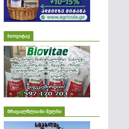
ბიოვიტაე
მრავალწლიანი მულჩი