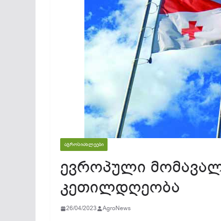
ᲐᲒᲠᲝᲡᲘᲐᲮᲚᲔᲔᲑᲘ
ევროპული მომავა
კეთილდღეობა
26/04/2023
AgroNews