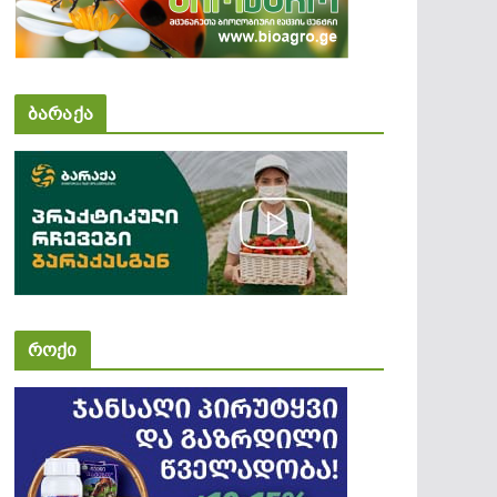
ბარაქა
როქი