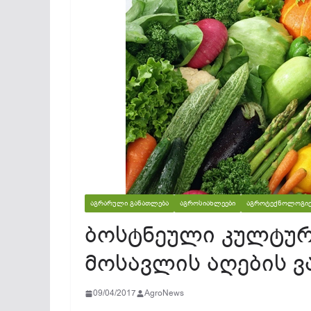
ᲐᲒᲠᲐᲠᲣᲚᲘ ᲒᲐᲜᲐᲗᲚᲔᲑᲐ
ᲐᲒᲠᲝᲡᲘᲐᲮᲚᲔᲔᲑᲘ
ᲐᲒᲠᲝᲢᲔᲥᲜᲝᲚᲝᲒᲘᲔ
ბოსტნეული კულტურე
მოსავლის აღების ვ
09/04/2017
AgroNews