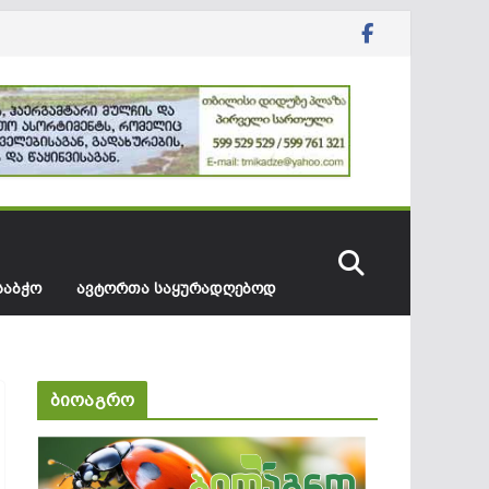
ᲡᲐᲑᲭᲝ
ᲐᲕᲢᲝᲠᲗᲐ ᲡᲐᲧᲣᲠᲐᲓᲦᲔᲑᲝᲓ
ბიოაგრო