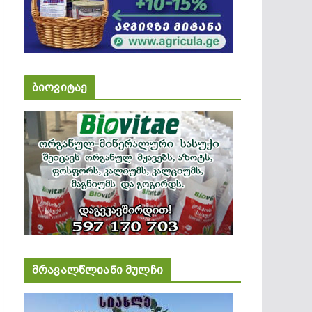
ბიოვიტაე
მრავალწლიანი მულჩი