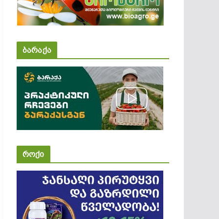
ბარაქა
როქი