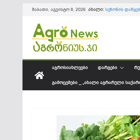
Skip
ახალი:
სეზონის დაწყე
შაბათი, აგვისტო 8, 2026
to
61,8 მილიონ 
ლაგოდეხის მუ
content
ინფრასტრუქტუ
წიწაკის იმპორ
ქართული ფერმ
სოკოვანი დაავ
დეფიციტი? – 
საქართველოში
შესყიდვის საშ
ᲐᲒᲠᲝᲡᲘᲐᲮᲚᲔᲔᲑᲘ
ᲓᲐᲠᲒᲔᲑᲘ
ᲠᲣ
ᲒᲐᲛᲝᲪᲔᲛᲔᲑᲘ _ „ᲐᲮᲐᲚᲘ ᲐᲒᲠᲐᲠᲣᲚᲘ ᲡᲐᲥᲐ