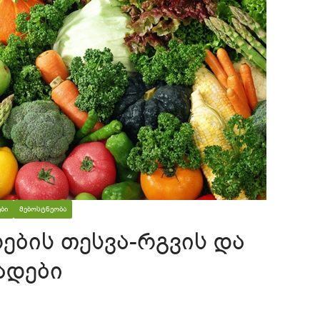
ᲑᲘ
ᲛᲔᲑᲝᲡᲢᲜᲔᲝᲑᲐ
ბის თესვა-რგვის და
ადები