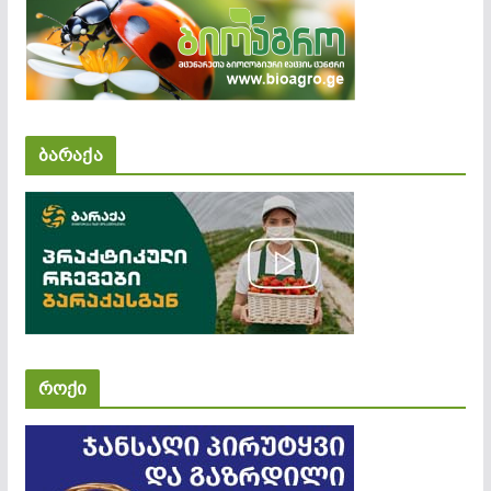
ბარაქა
როქი