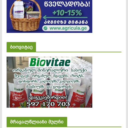
ბიოვიტაე
მრავალწლიანი მულჩი