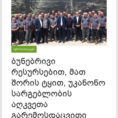
ᲐᲒᲠᲝᲡᲘᲐᲮᲚᲔᲔᲑᲘ
ბუნებრივი
რესურსებით, მათ
შორის ტყით, უკანონო
სარგებლობის
აღკვეთა
გარემოსდაცვითი