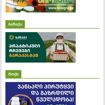
ბარაქა
როქი