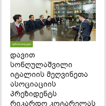
ᲐᲒᲠᲝᲡᲘᲐᲮᲚᲔᲔᲑᲘ
დავით
სონღულაშვილი
იტალიის მეღვინეთა
ასოციაციის
პრეზიდენტს
რიკარდო კოტარელას