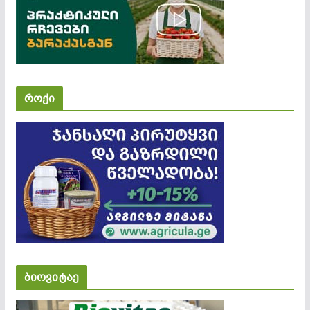
როქი
ბიოვიტაე