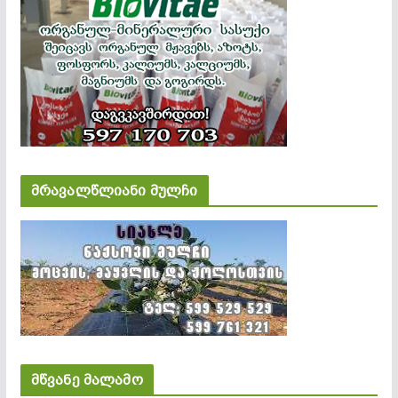
მრავალწლიანი მულჩი
მწვანე მალამო