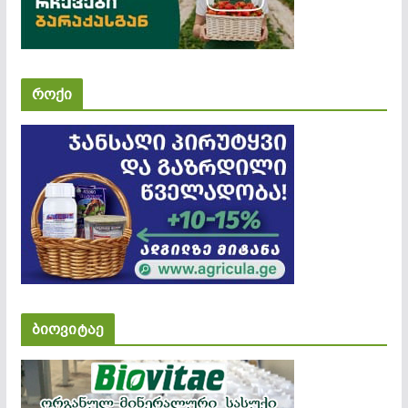
როქი
ბიოვიტაე