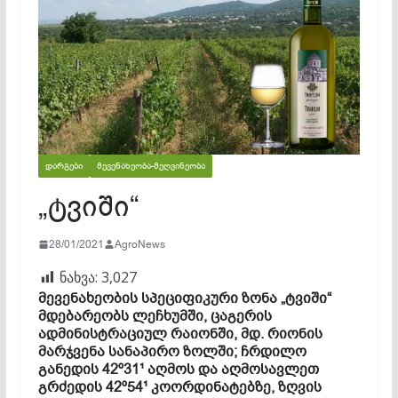
ᲓᲐᲠᲒᲔᲑᲘ
ᲛᲔᲕᲔᲜᲐᲮᲔᲝᲑᲐ-ᲛᲔᲦᲕᲘᲜᲔᲝᲑᲐ
„ტვიში“
28/01/2021
AgroNews
ნახვა:
3,027
მევენახეობის სპეციფიკური ზონა „ტვიში“
მდებარეობს ლეჩხუმში, ცაგერის
ადმინისტრაციულ რაიონში, მდ. რიონის
მარჯვენა სანაპირო ზოლში; ჩრდილო
განედის 42º31¹ აღმოს და აღმოსავლეთ
გრძედის 42º54¹ კოორდინატებზე, ზღვის