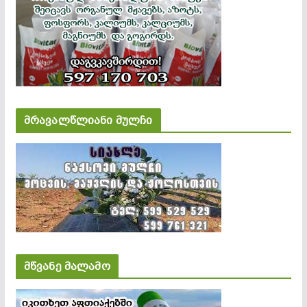
მრავალწლიანი მულჩი
მწვანე მალამო