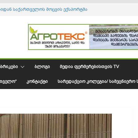
ბიდან საქართველოს მოცვის ექსპორტმა
დოლარს გადააჭარბა
ნიციპალიტეტში სამელიორაციო
რის მოწესრიგება გრძელდება
ტი _ დაკარგული შესაძლებლობა
ერებისთვის?
ადებაა თუ საკვები ელემენტის
როგორ გავარჩიოთ ერთმანეთისგან
 ავოკადოს იმპორტი იზრდება, ხოლო
უალო ფასი მცირდება
ᲑᲠᲘᲙᲔᲑᲘ
ᲑᲚᲝᲒᲘ
ᲛᲔᲓᲘᲐ ᲤᲔᲠᲛᲔᲠᲔᲑᲘᲡᲗᲕᲘᲡ TV
ᲠᲗᲕᲔᲚᲝ“
ᲙᲝᲜᲢᲐᲥᲢᲘ
ᲡᲐᲠᲔᲓᲐᲥᲪᲘᲝ ᲙᲝᲚᲔᲒᲘᲐ/ ᲡᲐᲛᲔᲪᲜᲘᲔᲠᲝ 