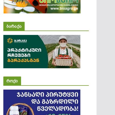
ბარაქა
როქი