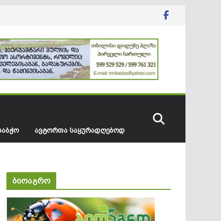
ᲡᲐᲑᲭᲝ
ᲐᲕᲢᲝᲠᲗᲐ ᲡᲐᲧᲣᲠᲐᲓᲦᲔᲑᲝᲓ
ბიოაგრო