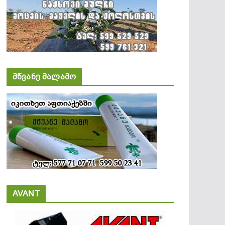
მწვანე მალამო
AVANT