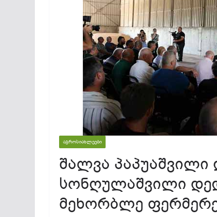
ᲐᲒᲠᲝᲡᲘᲐᲮᲚᲔᲔᲑᲘ
შალვა პაპუაშვილი 
სონღულაშვილი დე
მეხორბლე ფერმერე