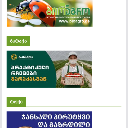
ბარაქა
როქი