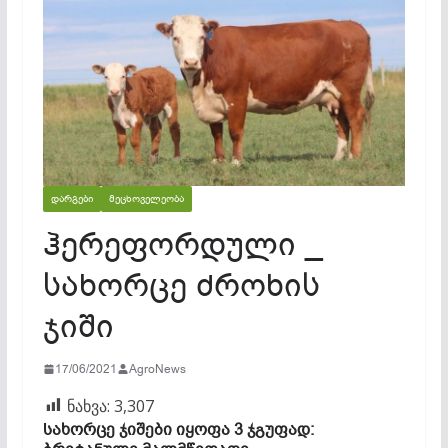
ᲓᲐᲠᲒᲔᲑᲘ
ᲛᲔᲪᲮᲝᲕᲔᲚᲔᲝᲑᲐ
ჰერეფორდული _
სახორცე ძროხის
ჯიში ​
17/06/2021
AgroNews
ნახვა:
3,307
სახორცე ჯიშები იყოფა 3 ჯგუფად: