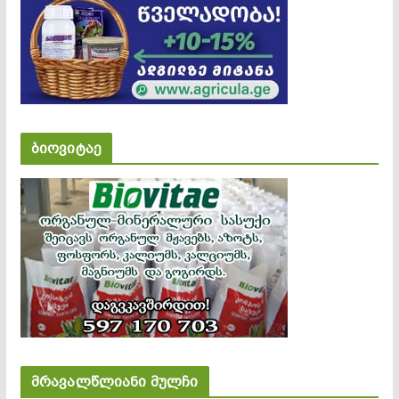
ბიოვიტაე
მრავალწლიანი მულჩი