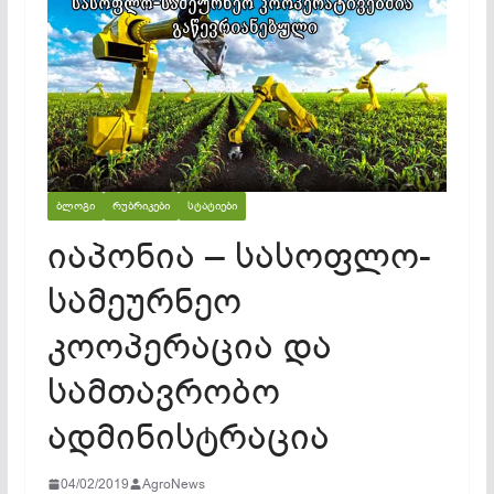
ᲑᲚᲝᲒᲘ
ᲠᲣᲑᲠᲘᲙᲔᲑᲘ
ᲡᲢᲐᲢᲘᲔᲑᲘ
იაპონია – სასოფლო-
სამეურნეო
კოოპერაცია და
სამთავრობო
ადმინისტრაცია
04/02/2019
AgroNews