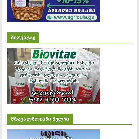
ბიოვიტაე
მრავალწლიანი მულჩი