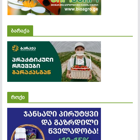
ბარაქა
როქი