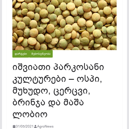
ᲓᲐᲠᲒᲔᲑᲘ
ᲛᲔᲑᲝᲡᲢᲜᲔᲝᲑᲐ
იშვიათი პარკოსანი
კულტურები – ოსპი,
მუხუდო, ცერცვი,
ბრინჯა და მაშა
ლობიო
31/05/2021
AgroNews