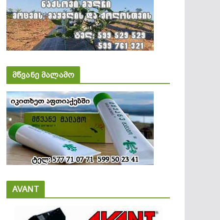
მწვანე მალამო
AVANT