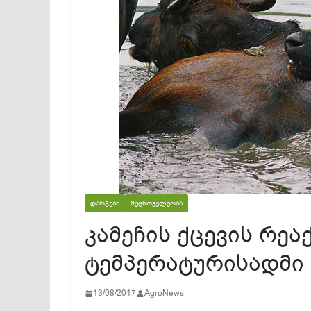
ᲓᲐᲠᲒᲔᲑᲘ
ᲛᲔᲪᲮᲝᲕᲔᲚᲔᲝᲑᲐ
კამეჩის ქცევის რეა
ტემპერატურისადმი
13/08/2017
AgroNews