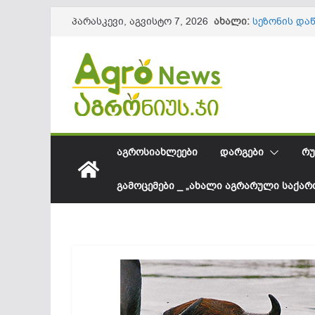
Skip
ახალი:
სეზონის და
პარასკევი, აგვისტო 7, 2026
to
61,8 მილიო
ლაგოდეხის 
content
ინფრასტრუქ
წიწაკის იმ
ქართული ფ
სოკოვანი დ
დეფიციტი? 
საქართველო
შესყიდვის 
ᲐᲒᲠᲝᲡᲘᲐᲮᲚᲔᲔᲑᲘ
ᲓᲐᲠᲒᲔᲑᲘ
ᲠᲣ
ᲒᲐᲛᲝᲪᲔᲛᲔᲑᲘ _ „ᲐᲮᲐᲚᲘ ᲐᲒᲠᲐᲠᲣᲚᲘ ᲡᲐᲥᲐ