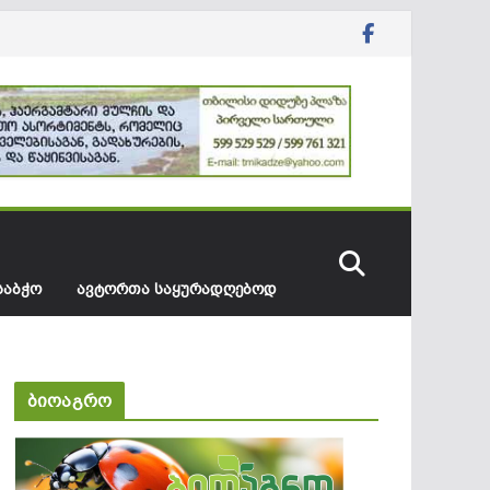
ᲡᲐᲑᲭᲝ
ᲐᲕᲢᲝᲠᲗᲐ ᲡᲐᲧᲣᲠᲐᲓᲦᲔᲑᲝᲓ
ბიოაგრო