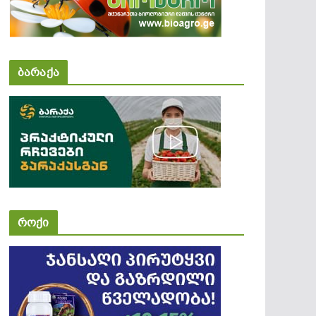
ბარაქა
როქი