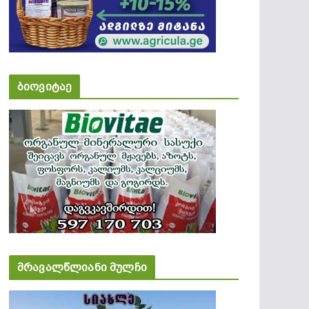
ბიოვიტაე
მრავალწლიანი მულჩი