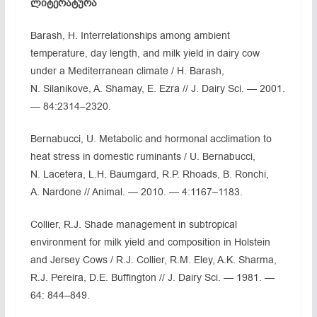
ლიტერატურა
Barash, H. Interrelationships among ambient
temperature, day length, and milk yield in dairy cow
under a Mediterranean climate / H. Barash,
N. Silanikove, A. Shamay, E. Ezra // J. Dairy Sci. — 2001.
— 84:2314–2320.
Bernabucci, U. Metabolic and hormonal acclimation to
heat stress in domestic ruminants / U. Bernabucci,
N. Lacetera, L.H. Baumgard, R.P. Rhoads, B. Ronchi,
A. Nardone // Animal. — 2010. — 4:1167–1183.
Collier, R.J. Shade management in subtropical
environment for milk yield and composition in Holstein
and Jersey Cows / R.J. Collier, R.M. Eley, A.K. Sharma,
R.J. Pereira, D.E. Buffington // J. Dairy Sci. — 1981. —
64: 844–849.