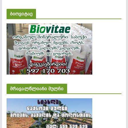
ბიოვიტაე
მრავალწლიანი მულჩი