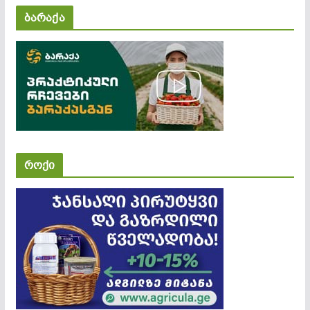
ბარაქა
როქი