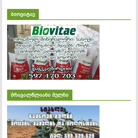
ბიოვიტაე
მრავალწლიანი მულჩი