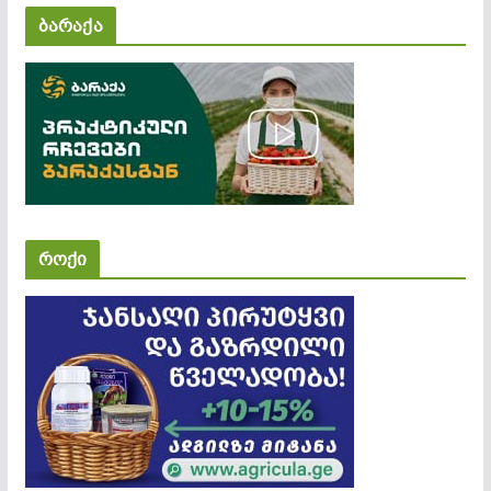
ბარაქა
როქი