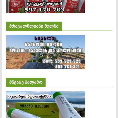
მრავალწლიანი მულჩი
მწვანე მალამო