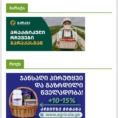
ბარაქა
როქი