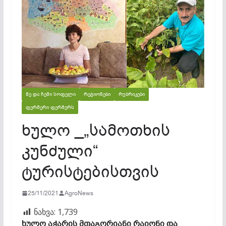
ᲛᲔ ᲓᲐ ᲩᲔᲛᲘ ᲡᲝᲤᲔᲚᲘ
ᲠᲔᲒᲘᲝᲜᲔᲑᲘ
ᲠᲣᲑᲠᲘᲙᲔᲑᲘ
ᲤᲔᲠᲛᲔᲠᲘ ᲤᲔᲠᲛᲔᲠᲡ
ხულო _„სამოთხის
კუნძული“
ტურისტებისთვის
25/11/2021
AgroNews
ნახვა:
1,739
ხულო აჭარის მთაგორიანი რაიონი და