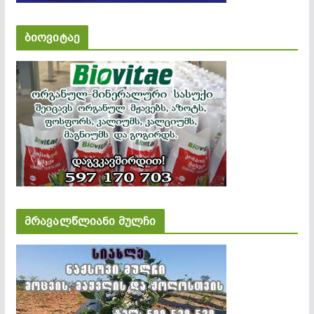
ბიოვიტაე
მრავალწლიანი მულჩი