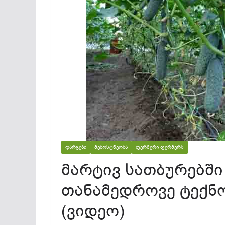
ᲓᲐᲠᲒᲔᲑᲘ
ᲛᲔᲑᲝᲡᲢᲜᲔᲝᲑᲐ
ᲤᲔᲠᲛᲔᲠᲘ ᲤᲔᲠᲛᲔᲠᲡ
მარტივ სათბურებში
თანამედროვე ტექნ
(ვიდეო)