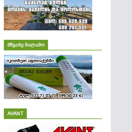
მწვანე მალამო
AVANT