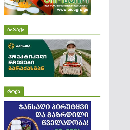
ბარაქა
როქი