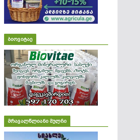
ბიოვიტაე
მრავალწლიანი მულჩი