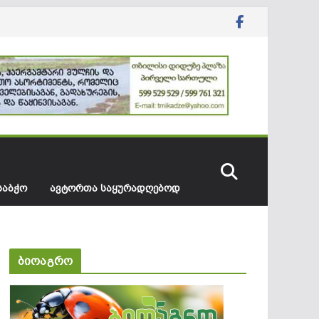
ᲡᲐᲑᲭᲝ
ᲐᲕᲢᲝᲠᲗᲐ ᲡᲐᲧᲣᲠᲐᲓᲦᲔᲑᲝᲓ
ბიოაგრო