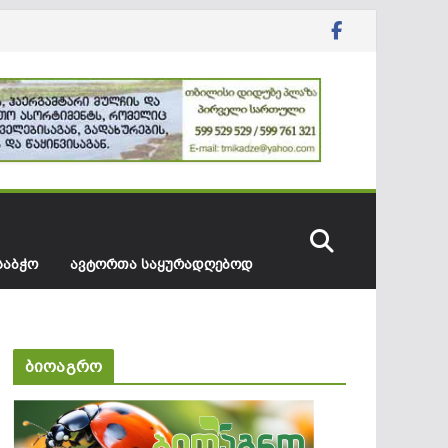
ᲡᲐᲑᲭᲝ
ᲐᲕᲢᲝᲠᲗᲐ ᲡᲐᲧᲣᲠᲐᲓᲦᲔᲑᲝᲓ
ბიოაგრო