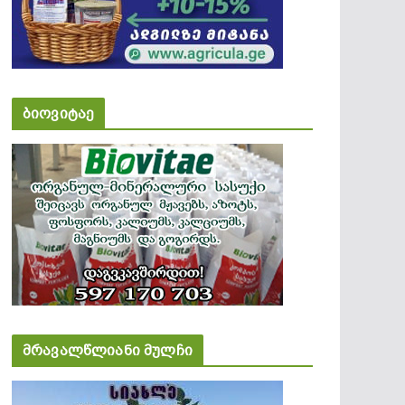
ბიოვიტაე
მრავალწლიანი მულჩი