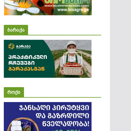
ბარაქა
როქი