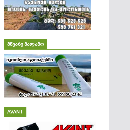
მწვანე მალამო
AVANT