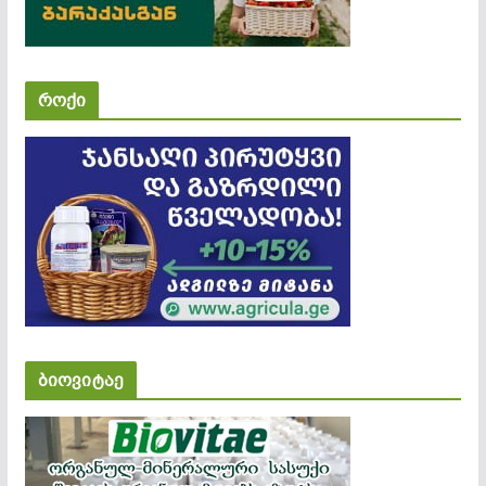
როქი
ბიოვიტაე