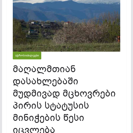
ᲐᲒᲠᲝᲡᲘᲐᲮᲚᲔᲔᲑᲘ
მაღალმთიან
დასახლებაში
მუდმივად მცხოვრები
პირის სტატუსის
მინიჭების წესი
იცვლება