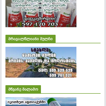
მრავალწლიანი მულჩი
მწვანე მალამო