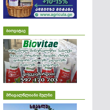
ბიოვიტაე
მრავალწლიანი მულჩი