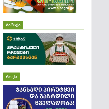
ბარაქა
როქი