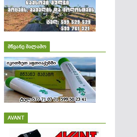
მწვანე მალამო
AVANT