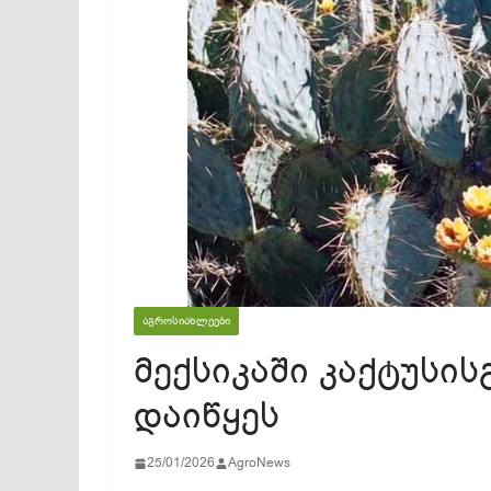
ᲐᲒᲠᲝᲡᲘᲐᲮᲚᲔᲔᲑᲘ
მექსიკაში კაქტუსის
დაიწყეს
25/01/2026
AgroNews