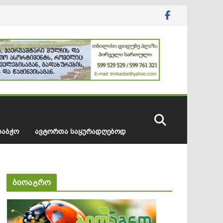
ᲡᲐᲑᲭᲝ
ᲐᲕᲢᲝᲠᲗᲐ ᲡᲐᲧᲣᲠᲐᲓᲦᲔᲑᲝᲓ
ბიოაგრო